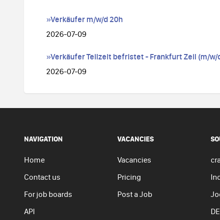
»Verkäufer m/w/d 20h
2026-07-09
»Verkäufer Teilzeit befristet - Frankfurt Zeil (m/w/
2026-07-09
NAVIGATION
VACANCIES
SO
Home
Vacancies
cra
Contact us
Pricing
In
For job boards
Post a Job
Jo
API
DE