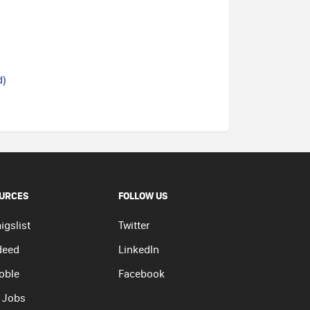
d)
URCES
FOLLOW US
igslist
Twitter
deed
LinkedIn
oble
Facebook
 Jobs