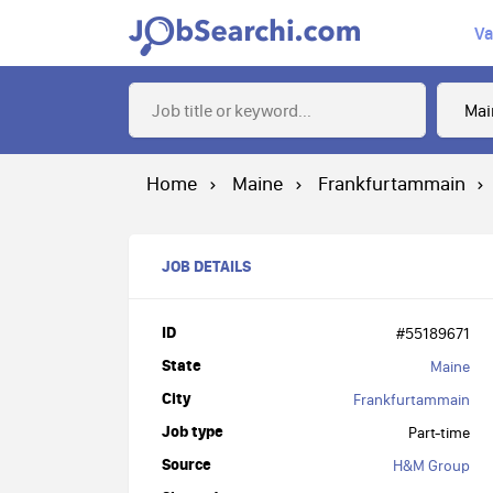
Va
Home
Maine
Frankfurtammain
JOB DETAILS
ID
#55189671
State
Maine
City
Frankfurtammain
Job type
Part-time
Source
H&M Group