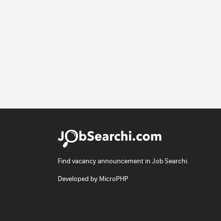
Find vacancy announcement in Job Searchi.
Developed by
MicroPHP