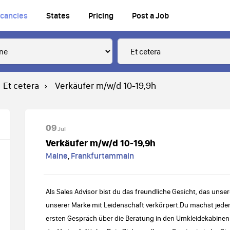
cancies
States
Pricing
Post a Job
Et cetera
Verkäufer m/w/d 10-19,9h
09
Jul
Verkäufer m/w/d 10-19,9h
Maine
,
Frankfurtammain
Als Sales Advisor bist du das freundliche Gesicht, das uns
unserer Marke mit Leidenschaft verkörpert.Du machst jede
ersten Gespräch über die Beratung in den Umkleidekabinen 