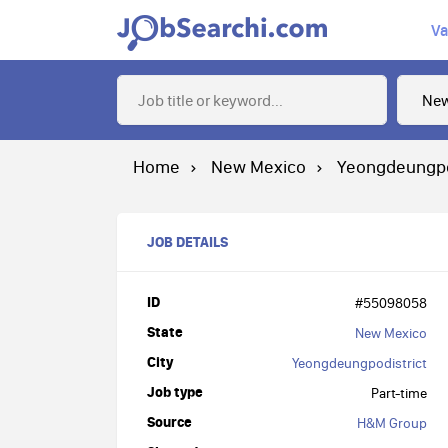
Va
Home
New Mexico
Yeongdeungpo
JOB DETAILS
ID
#55098058
State
New Mexico
City
Yeongdeungpodistrict
Job type
Part-time
Source
H&M Group