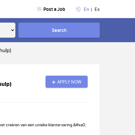
Post a Job
En
Es
Search
hulp)
APPLY NOW
hulp)
 het creëren van een unieke klantervaring.&#xa0;