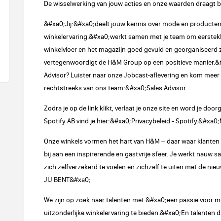
De wisselwerking van jouw acties en onze waarden draagt 
&#xa0;Jij:&#xa0;deelt jouw kennis over mode en producten
winkelervaring.&#xa0;werkt samen met je team om eerstekla
winkelvloer en het magazijn goed gevuld en georganiseerd zi
vertegenwoordigt de H&M Group op een positieve manier.&#x
Advisor? Luister naar onze Jobcast-aflevering en kom meer t
rechtstreeks van ons team:&#xa0;Sales Advisor
Zodra je op de link klikt, verlaat je onze site en word je doo
Spotify AB vind je hier:&#xa0;Privacybeleid - Spotify.&
Onze winkels vormen het hart van H&M – daar waar klanten h
bij aan een inspirerende en gastvrije sfeer. Je werkt nauw
zich zelfverzekerd te voelen en zichzelf te uiten met de nie
JIJ BENT&#xa0;
We zijn op zoek naar talenten met &#xa0;een passie voor 
uitzonderlijke winkelervaring te bieden.&#xa0;En talenten