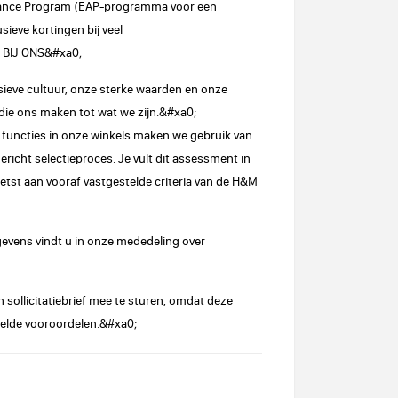
tance Program (EAP-programma voor een
ieve kortingen bij veel
 BIJ ONS&#xa0;
lusieve cultuur, onze sterke waarden en onze
die ons maken tot wat we zijn.&#xa0;
functies in onze winkels maken we gebruik van
icht selectieproces. Je vult dit assessment in
oetst aan vooraf vastgestelde criteria van de H&M
gevens vindt u in onze mededeling over
n sollicitatiebrief mee te sturen, omdat deze
doelde vooroordelen.&#xa0;