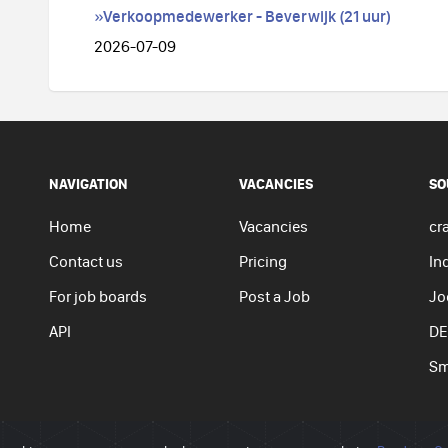
»Verkoopmedewerker - Beverwijk (21 uur)
2026-07-09
NAVIGATION
VACANCIES
SO
Home
Vacancies
cra
Contact us
Pricing
In
For job boards
Post a Job
Jo
API
DE
Sm