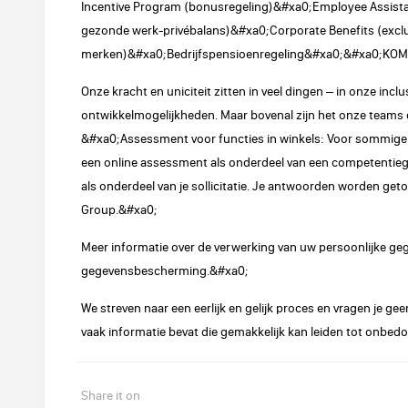
Incentive Program (bonusregeling)&#xa0;Employee Assis
gezonde werk-privébalans)&#xa0;Corporate Benefits (exclus
merken)&#xa0;Bedrijfspensioenregeling&#xa0;&#xa0;KOM
Onze kracht en uniciteit zitten in veel dingen – in onze inc
ontwikkelmogelijkheden. Maar bovenal zijn het onze teams 
&#xa0;Assessment voor functies in winkels: Voor sommige 
een online assessment als onderdeel van een competentieger
als onderdeel van je sollicitatie. Je antwoorden worden get
Group.&#xa0;
Meer informatie over de verwerking van uw persoonlijke ge
gegevensbescherming.&#xa0;
We streven naar een eerlijk en gelijk proces en vragen je gee
vaak informatie bevat die gemakkelijk kan leiden tot onbe
Share it on