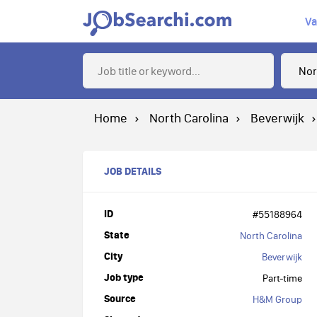
Va
Home
North Carolina
Beverwijk
JOB DETAILS
ID
#55188964
State
North Carolina
City
Beverwijk
Job type
Part-time
Source
H&M Group