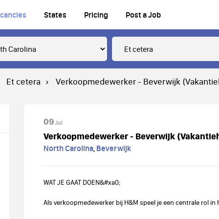
cancies
States
Pricing
Post a Job
Et cetera
Verkoopmedewerker - Beverwijk (Vakantie
09
Jul
Verkoopmedewerker - Beverwijk (Vakantie
North Carolina
,
Beverwijk
WAT JE GAAT DOEN&#xa0;
Als verkoopmedewerker bij H&M speel je een centrale rol in