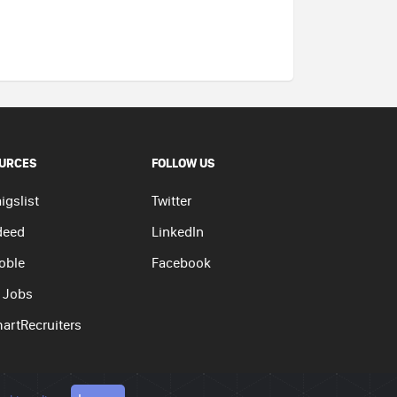
URCES
FOLLOW US
igslist
Twitter
deed
LinkedIn
oble
Facebook
 Jobs
artRecruiters