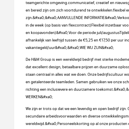
teamgerichte omgeving.communicatief, creatief en nieuwsgi
en bereid zijn om zich voortdurend te ontwikkelen.flexibel 
zijn.&#xa0;&#xa0;AANVULLENDE INFORMATIE&#xa0;Verkoopm
in de week (op basis van flexcontract)Flexibel inzetbaar vo
en koopavonden)&#xa0;Voor de periode juli/augustusTijdel
afhankelijk van leeftijd tussen de €5,25 en €17,50 per uur i
vakantiegeld/uur&#xa0;&#xa0;WIE WIJ ZIJN&#xa0;
De H&M Group is een wereldwijd bedrijf met sterke modemer
dat excellent design, betaalbare prijzen en duurzame oplo
staan centraal in alles wat we doen. Onze bedrijfscultuur
en getalenteerde teamleden. Samen gebruiken we onze scha
richting een inclusievere en duurzamere toekomst.&#xa0
WERKEN&#xa0;
We zijn er trots op dat we een levendig en open bedrijf zijn.
secundaire arbeidsvoorwaarden en diverse ontwikkelingsm
wereldwijd.&#xa0;Personeelskorting op al onze producte