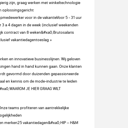
erig zijn, graag werken met winkeltechnologie
en oplossingsgericht
edewerker voor in de vakantieVoor 5 - 31 uur
or 3 a 4 dagen in de week (inclusief weekenden
ijk contract van 8 weken&#xa0;Brutosalaris
nclusief vakantiedagentoeslag +
ken en innovatieve businesslijnen. Wij geloven
ssingen hand in hand kunnen gaan. Onze klanten
 wordt gevormd door duizenden gepassioneerde
al en kennis om de mode-industrie te leiden
;&#xa0;WAAROM JE HIER GRAAG WILT
 Onze teams profiteren van aantrekkelijke
ogelijkheden
n en merken25 vakantiedagen&#xa0;HIP – H&M