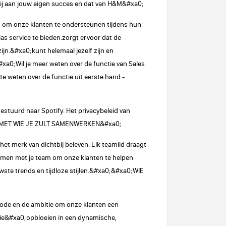
bij aan jouw eigen succes en dat van H&M&#xa0;
 om onze klanten te ondersteunen tijdens hun
s service te bieden.zorgt ervoor dat de
jn.&#xa0;kunt helemaal jezelf zijn en
a0;Wil je meer weten over de functie van Sales
e weten over de functie uit eerste hand -
rgestuurd naar Spotify. Het privacybeleid van
#xa0;MET WIE JE ZULT SAMENWERKEN&#xa0;
et merk van dichtbij beleven. Elk teamlid draagt
 samen met je team om onze klanten te helpen
uwste trends en tijdloze stijlen.&#xa0;&#xa0;WIE
mode en de ambitie om onze klanten een
 die&#xa0;opbloeien in een dynamische,