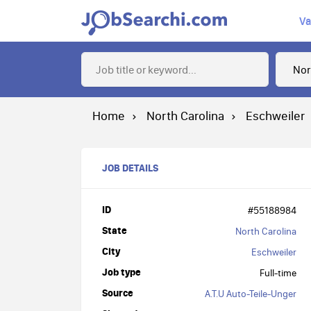
Va
Home
North Carolina
Eschweiler
JOB DETAILS
ID
#55188984
State
North Carolina
City
Eschweiler
Job type
Full-time
Source
A.T.U Auto-Teile-Unger