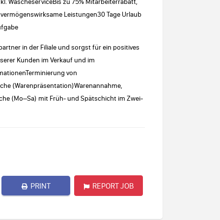
nkl. WäscheserviceBis zu 75% Mitarbeiterrabatt,
nd vermögenswirksame Leistungen30 Tage Urlaub
ufgabe
rtner in der Filiale und sorgst für ein positives
nserer Kunden im Verkauf und im
mationenTerminierung von
fläche (Warenpräsentation)Warenannahme,
he (Mo–Sa) mit Früh- und Spätschicht im Zwei-
PRINT
REPORT JOB