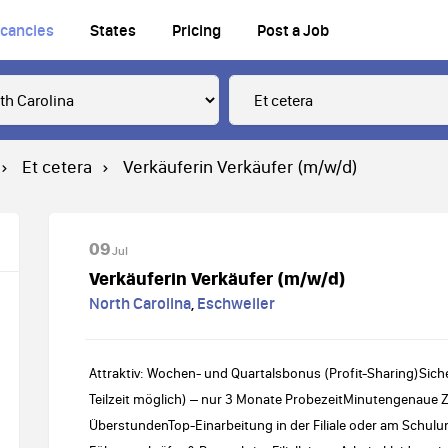
cancies
States
Pricing
Post a Job
Et cetera
Verkäuferin Verkäufer (m/w/d)
09
Jul
Verkäuferin Verkäufer (m/w/d)
North Carolina
,
Eschweiler
Attraktiv: Wochen- und Quartalsbonus (Profit-Sharing)Siche
Teilzeit möglich) – nur 3 Monate ProbezeitMinutengenaue 
ÜberstundenTop-Einarbeitung in der Filiale oder am Schu