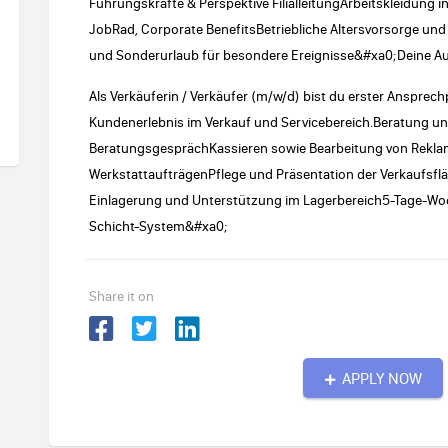
Führungskräfte & Perspektive FilialleitungArbeitskleidung i
JobRad, Corporate BenefitsBetriebliche Altersvorsorge u
und Sonderurlaub für besondere Ereignisse&#xa0;Deine A
Als Verkäuferin / Verkäufer (m/w/d) bist du erster Ansprechpa
Kundenerlebnis im Verkauf und Servicebereich.Beratung u
BeratungsgesprächKassieren sowie Bearbeitung von Rekla
WerkstattaufträgenPflege und Präsentation der Verkaufs
Einlagerung und Unterstützung im Lagerbereich5-Tage-Woc
Schicht-System&#xa0;
Share it on
APPLY NOW