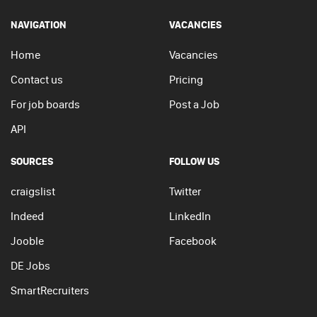
NAVIGATION
VACANCIES
Home
Vacancies
Contact us
Pricing
For job boards
Post a Job
API
SOURCES
FOLLOW US
craigslist
Twitter
Indeed
LinkedIn
Jooble
Facebook
DE Jobs
SmartRecruiters