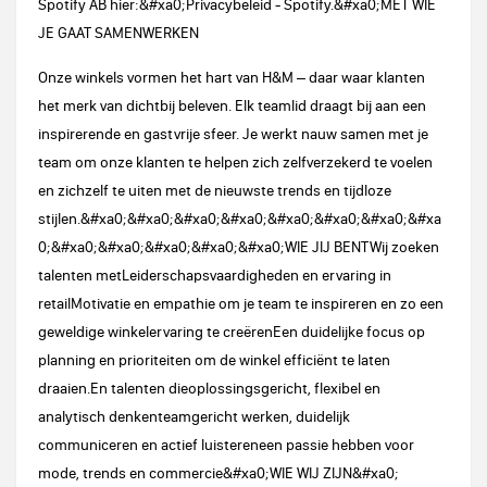
Spotify AB hier:&#xa0;Privacybeleid - Spotify.&#xa0;MET WIE
JE GAAT SAMENWERKEN
Onze winkels vormen het hart van H&M – daar waar klanten
het merk van dichtbij beleven. Elk teamlid draagt bij aan een
inspirerende en gastvrije sfeer. Je werkt nauw samen met je
team om onze klanten te helpen zich zelfverzekerd te voelen
en zichzelf te uiten met de nieuwste trends en tijdloze
stijlen.&#xa0;&#xa0;&#xa0;&#xa0;&#xa0;&#xa0;&#xa0;&#xa
0;&#xa0;&#xa0;&#xa0;&#xa0;&#xa0;WIE JIJ BENTWij zoeken
talenten metLeiderschapsvaardigheden en ervaring in
retailMotivatie en empathie om je team te inspireren en zo een
geweldige winkelervaring te creërenEen duidelijke focus op
planning en prioriteiten om de winkel efficiënt te laten
draaien.En talenten dieoplossingsgericht, flexibel en
analytisch denkenteamgericht werken, duidelijk
communiceren en actief luistereneen passie hebben voor
mode, trends en commercie&#xa0;WIE WIJ ZIJN&#xa0;